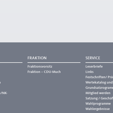
FRAKTION
SERVICE
Fraktionsvorsitz
Leserbriefe
Fraktion – CDU-Much
Links
Festschriften/ Pr
h
Wertekatalog und
Grundsatzrogram
h/NK-
Mitglied werden
Satzung / Geschä
Wahlprogramme
Wahlergebnisse