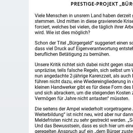
PRESTIGE-PROJEKT „BÜR
Viele Menschen in unsrem Land haben derzeit g
stemmen. Und mitten in diese gravierende Krise
forciert, welches bei vielen, die täglich ihrer A
wird. Wie ist dies möglich?
Schon der Titel „Bürgergeld“ suggeriert einen s
dass viel Druck auf Eigenverantwortung entste
beruflichen Betätigung zu bemühen.
Unsere Kritik richtet sich dabei nicht gegen st
unpräzise, teils falsche Regeln, sich selbst u
nun angedachte 2-jährige Karenzzeit, als auc
führen nicht dazu, eine Wiedereingliederung in
kleinen Handwerker gibt es für diese Form des 
und sich abrackern, um die steigenden Kosten zu
Vermögen für Jahre nicht antasten“ müssten.
Die seitens der Ampel wiederholt vorgetragen
Weiterbildung“ ist nicht neu, wird aber nur da
Meldefristen nicht zu sehr gestreckt werden. „S
Und das Bewusstsein, dass es sich hier um ei
geregelten Anspruch auf ein „dem Bürger zust