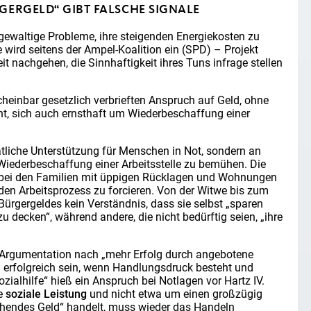
GERGELD“ GIBT FALSCHE SIGNALE
ewaltige Probleme, ihre steigenden Energiekosten zu
 wird seitens der Ampel-Koalition ein (SPD) – Projekt
rbeit nachgehen, die Sinnhaftigkeit ihres Tuns infrage stellen
cheinbar gesetzlich verbrieften Anspruch auf Geld, ohne
ht, sich auch ernsthaft um Wiederbeschaffung einer
aatliche Unterstützung für Menschen in Not, sondern an
m Wiederbeschaffung einer Arbeitsstelle zu bemühen. Die
h bei den Familien mit üppigen Rücklagen und Wohnungen
 den Arbeitsprozess zu forcieren. Von der Witwe bis zum
Bürgergeldes kein Verständnis, dass sie selbst „sparen
 decken“, während andere, die nicht bedürftig seien, „ihre
e Argumentation nach „mehr Erfolg durch angebotene
nn erfolgreich sein, wenn Handlungsdruck besteht und
ozialhilfe“ hieß ein Anspruch bei Notlagen vor Hartz IV.
ne
soziale Leistung
und nicht etwa um einen großzügig
ehendes Geld“ handelt, muss wieder das Handeln