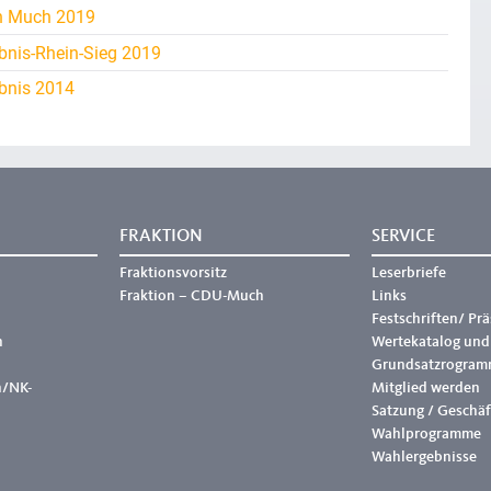
h Much 2019
bnis-Rhein-Sieg 2019
bnis 2014
FRAKTION
SERVICE
Fraktionsvorsitz
Leserbriefe
Fraktion – CDU-Much
Links
Festschriften/ Pr
h
Wertekatalog und
Grundsatzrogram
h/NK-
Mitglied werden
Satzung / Geschä
Wahlprogramme
Wahlergebnisse