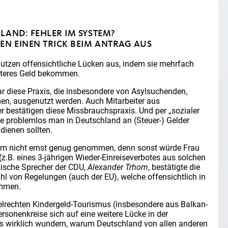
LAND: FEHLER IM SYSTEM?
EN EINEN TRICK BEIM ANTRAG AUS
tzen offensichtliche Lücken aus, indem sie mehrfach
eiteres Geld bekommen.
r diese Praxis, die insbesondere von Asylsuchenden,
en, ausgenutzt werden. Auch Mitarbeiter aus
 bestätigen diese Missbrauchspraxis. Und per „sozialer
ie problemlos man in Deutschland an (Steuer-) Gelder
dienen sollten.
ium nicht ernst genug genommen, denn sonst würde Frau
.B. eines 3-jährigen Wieder-Einreiseverbotes aus solchen
tische Sprecher der CDU,
Alexander Trhom
, bestätigte die
hl von Regelungen (auch der EU), welche offensichtlich in
ommen.
elrechten Kindergeld-Tourismus (insbesondere aus Balkan-
ersonenkreise sich auf eine weitere Lücke in der
ns wirklich wundern, warum Deutschland von allen anderen