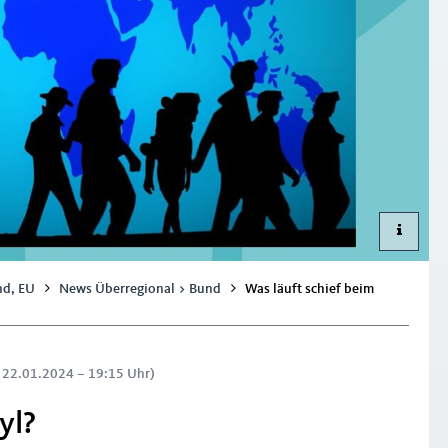
nd, EU
News Überregional > Bund
Was läuft schief beim
: 22.01.2024 – 19:15 Uhr)
yl?