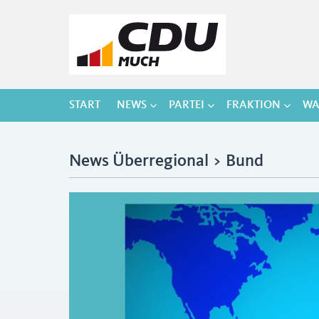
START
NEWS
PARTEI
FRAKTION
WA
News Überregional > Bund