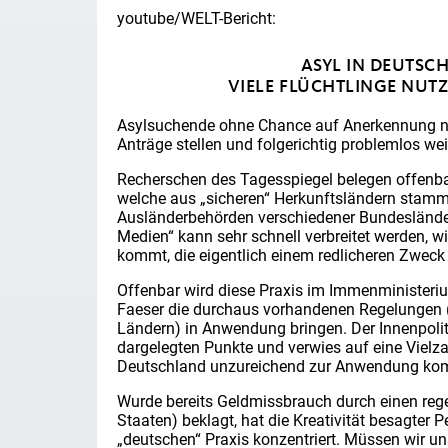
youtube/WELT-Bericht:
ASYL IN DEUTSCH
VIELE FLÜCHTLINGE NUTZ
Asylsuchende ohne Chance auf Anerkennung nu
Anträge stellen und folgerichtig problemlos w
Recherschen des Tagesspiegel belegen offenba
welche aus „sicheren“ Herkunftsländern stamm
Ausländerbehörden verschiedener Bundesländer
Medien“ kann sehr schnell verbreitet werden, w
kommt, die eigentlich einem redlicheren Zweck 
Offenbar wird diese Praxis im Immenminister
Faeser die durchaus vorhandenen Regelungen (z
Ländern) in Anwendung bringen. Der Innenpoli
dargelegten Punkte und verwies auf eine Vielza
Deutschland unzureichend zur Anwendung k
Wurde bereits Geldmissbrauch durch einen reg
Staaten) beklagt, hat die Kreativität besagter P
„deutschen“ Praxis konzentriert. Müssen wir u