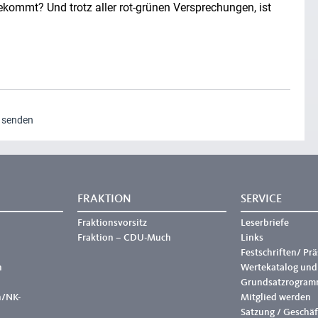
ommt? Und trotz aller rot-grünen Versprechungen, ist
g senden
FRAKTION
SERVICE
Fraktionsvorsitz
Leserbriefe
Fraktion – CDU-Much
Links
Festschriften/ Pr
h
Wertekatalog und
Grundsatzrogram
h/NK-
Mitglied werden
Satzung / Geschä