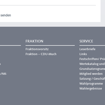
g senden
FRAKTION
SERVICE
Fraktionsvorsitz
Leserbriefe
Fraktion – CDU-Much
Links
Festschriften/ Pr
h
Wertekatalog und
Grundsatzrogram
h/NK-
Mitglied werden
Satzung / Geschä
Wahlprogramme
Wahlergebnisse