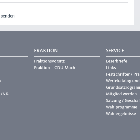
g senden
FRAKTION
SERVICE
Fraktionsvorsitz
Leserbriefe
Fraktion – CDU-Much
Links
Festschriften/ Pr
h
Wertekatalog und
Grundsatzrogram
h/NK-
Mitglied werden
Satzung / Geschä
Wahlprogramme
Wahlergebnisse