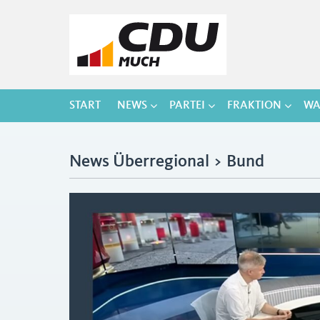
START
NEWS
PARTEI
FRAKTION
WA
News Überregional > Bund