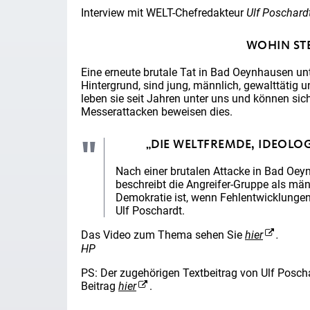
Interview mit WELT-Chefredakteur
Ulf Poschard
WOHIN ST
Eine erneute brutale Tat in Bad Oeynhausen unte
Hintergrund, sind jung, männlich, gewalttätig u
leben sie seit Jahren unter uns und können sich
Messerattacken beweisen dies.
„DIE WELTFREMDE, IDEOLO
Nach einer brutalen Attacke in Bad Oeyn
beschreibt die Angreifer-Gruppe als männ
Demokratie ist, wenn Fehlentwicklunge
Ulf Poschardt.
Das Video zum Thema sehen Sie
hier
.
HP
PS: Der zugehörigen Textbeitrag von Ulf Poscha
Beitrag
hier
.